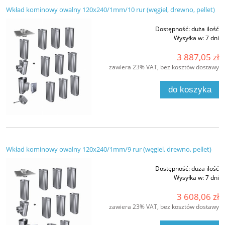
Wkład kominowy owalny 120x240/1mm/10 rur (węgiel, drewno, pellet)
Dostępność:
duża ilość
Wysyłka w:
7 dni
3 887,05 zł
zawiera 23% VAT, bez kosztów dostawy
do koszyka
Wkład kominowy owalny 120x240/1mm/9 rur (węgiel, drewno, pellet)
Dostępność:
duża ilość
Wysyłka w:
7 dni
3 608,06 zł
zawiera 23% VAT, bez kosztów dostawy