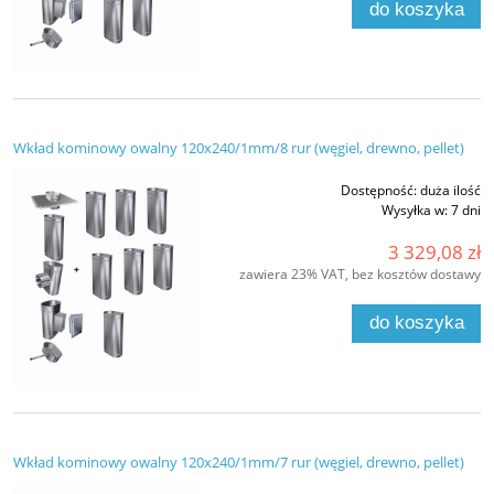
do koszyka
Wkład kominowy owalny 120x240/1mm/8 rur (węgiel, drewno, pellet)
Dostępność:
duża ilość
Wysyłka w:
7 dni
3 329,08 zł
zawiera 23% VAT, bez kosztów dostawy
do koszyka
Wkład kominowy owalny 120x240/1mm/7 rur (węgiel, drewno, pellet)