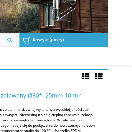
Koszyk:
(pusty)
 izolowany Ø80*125mm 10 rur
 ze stali nierdzewnej wykonany z wysokiej jakości stali
na zewnątrz. Niezbędną izolację cieplną zapewnia izolacja
 rurami wewnętrzną i zewnętrzną. W zależności od
ącego, nadaje się do podłączenia do nowoczesnych pieców
temperaturze spalin do 120 °C . Uszczelka EPDM