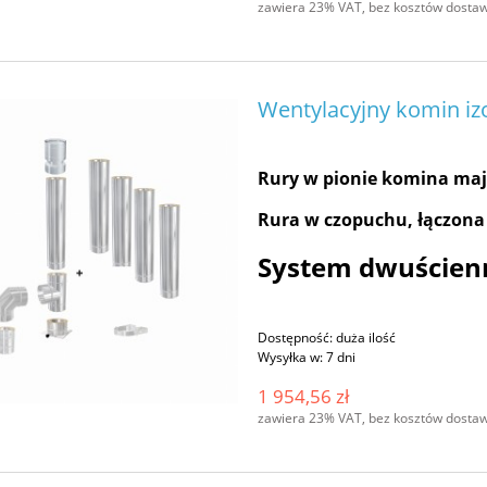
zawiera 23% VAT, bez kosztów dosta
Wentylacyjny komin iz
Rury w pionie komina maj
Rura w czopuchu, łączona
System dwuścienn
Dostępność:
duża ilość
Wysyłka w:
7 dni
1 954,56 zł
zawiera 23% VAT, bez kosztów dosta