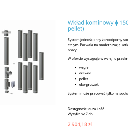
Wkład kominowy ϕ 150
pellet)
System jednościenny żaroodporny st
stałym. Pozwala na modernizację kot
pracy.
W ofercie występuje w wersji o przek
węgiel
drewno
pellet
eko-groszek
System może pracować tylko na such
Dostępność:
duża ilość
Wysyłka w:
7 dni
2 904,18 zł