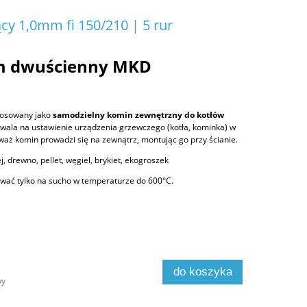
cy 1,0mm fi 150/210 | 5 rur
m dwuścienny MKD
tosowany jako
samodzielny komin zewnętrzny do kotłów
zwala na ustawienie urządzenia grzewczego (kotła, kominka) w
aż komin prowadzi się na zewnątrz, montując go przy ścianie.
j, drewno, pellet, węgiel, brykiet, ekogroszek
ać tylko na sucho w temperaturze do 600°C.
do koszyka
wy