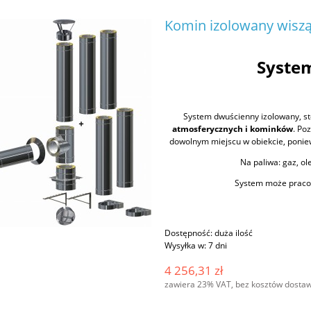
Komin izolowany wiszą
Syste
System dwuścienny izolowany, s
atmosferycznych i kominków
. Po
dowolnym miejscu w obiekcie, poniew
Na paliwa: gaz, ole
System może pracow
Dostępność:
duża ilość
Wysyłka w:
7 dni
4 256,31 zł
zawiera 23% VAT, bez kosztów dosta