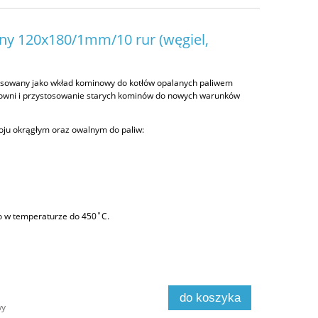
y 120x180/1mm/10 rur (węgiel,
osowany jako wkład kominowy do kotłów opalanych paliwem
łowni i przystosowanie starych kominów do nowych warunków
roju okrągłym oraz owalnym do paliw:
o w temperaturze do 450˚C.
do koszyka
wy