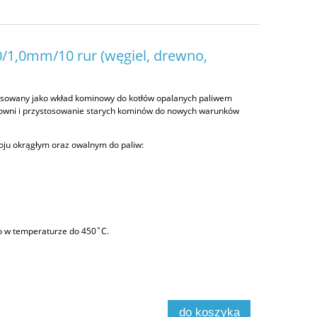
/1,0mm/10 rur (węgiel, drewno,
osowany jako wkład kominowy do kotłów opalanych paliwem
łowni i przystosowanie starych kominów do nowych warunków
roju okrągłym oraz owalnym do paliw:
o w temperaturze do 450˚C.
do koszyka