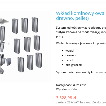
Wkład kominowy owaln
drewno, pellet)
System jednościenny żaroodporny st
stałym. Pozwala na modernizację kot
pracy.
W ofercie występuje w wersji o przek
węgiel
drewno
pellet
eko-groszek
System może pracować tylko na such
Dostępność:
duża ilość
Wysyłka w:
7 dni
3 328,98 zł
zawiera 23% VAT, bez kosztów dosta