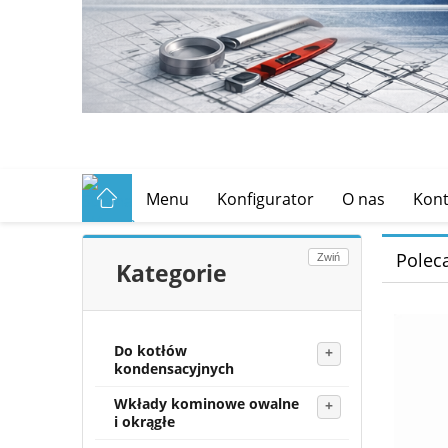
Menu
Konfigurator
O nas
Kont
Polec
Zwiń
Kategorie
Do kotłów
kondensacyjnych
Wkłady kominowe owalne
i okrągłe