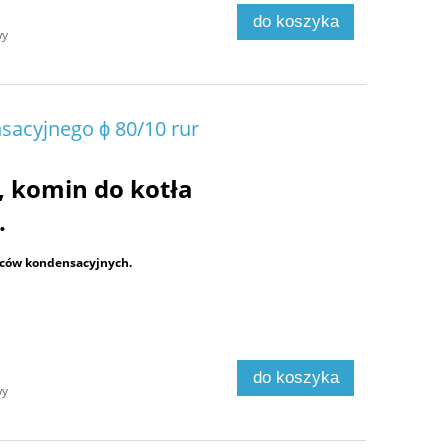
do koszyka
wy
sacyjnego ϕ 80/10 rur
 komin do kotła
.
eców kondensacyjnych.
do koszyka
wy