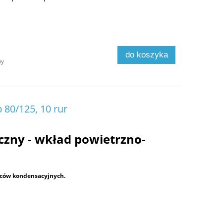
do koszyka
wy
 80/125, 10 rur
zny - wkład powietrzno-
eców kondensacyjnych.