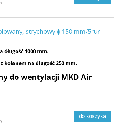
wy
olowany, strychowy ϕ 150 mm/5rur
ą długość 1000 mm.
 z kolanem na długość 250 mm.
y do wentylacji MKD Air
do koszyka
wy