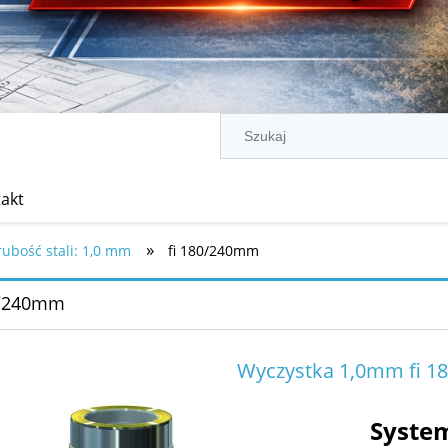
akt
»
ubość stali: 1,0 mm
fi 180/240mm
0/240mm
Wyczystka 1,0mm fi 1
Syste