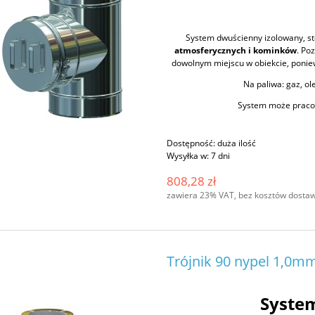
System dwuścienny izolowany, s
atmosferycznych i kominków
. Po
dowolnym miejscu w obiekcie, poniew
Na paliwa: gaz, ole
System może pracow
Dostępność:
duża ilość
Wysyłka w:
7 dni
808,28 zł
zawiera 23% VAT, bez kosztów dosta
Trójnik 90 nypel 1,0mm
Syste