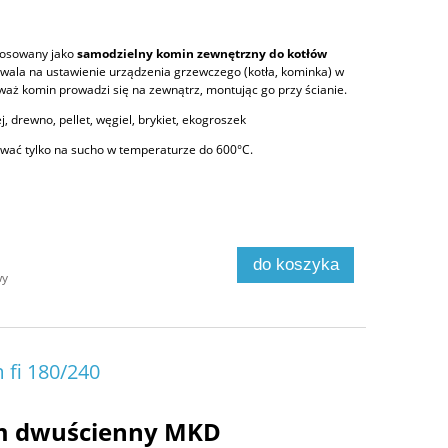
tosowany jako
samodzielny komin zewnętrzny do kotłów
zwala na ustawienie urządzenia grzewczego (kotła, kominka) w
aż komin prowadzi się na zewnątrz, montując go przy ścianie.
j, drewno, pellet, węgiel, brykiet, ekogroszek
ać tylko na sucho w temperaturze do 600°C.
do koszyka
wy
 fi 180/240
m dwuścienny MKD