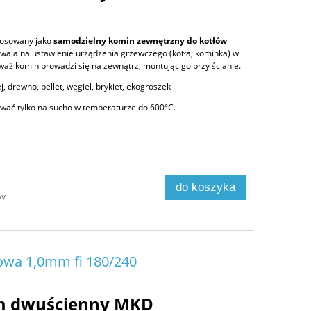
tosowany jako
samodzielny komin zewnętrzny do kotłów
zwala na ustawienie urządzenia grzewczego (kotła, kominka) w
aż komin prowadzi się na zewnątrz, montując go przy ścianie.
j, drewno, pellet, węgiel, brykiet, ekogroszek
ać tylko na sucho w temperaturze do 600°C.
do koszyka
wy
owa 1,0mm fi 180/240
m dwuścienny MKD