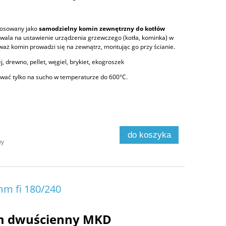
tosowany jako
samodzielny komin zewnętrzny do kotłów
zwala na ustawienie urządzenia grzewczego (kotła, kominka) w
aż komin prowadzi się na zewnątrz, montując go przy ścianie.
j, drewno, pellet, węgiel, brykiet, ekogroszek
ać tylko na sucho w temperaturze do 600°C.
do koszyka
wy
m fi 180/240
m dwuścienny MKD