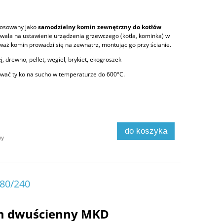
tosowany jako
samodzielny komin zewnętrzny do kotłów
zwala na ustawienie urządzenia grzewczego (kotła, kominka) w
aż komin prowadzi się na zewnątrz, montując go przy ścianie.
j, drewno, pellet, węgiel, brykiet, ekogroszek
ać tylko na sucho w temperaturze do 600°C.
do koszyka
wy
180/240
m dwuścienny MKD