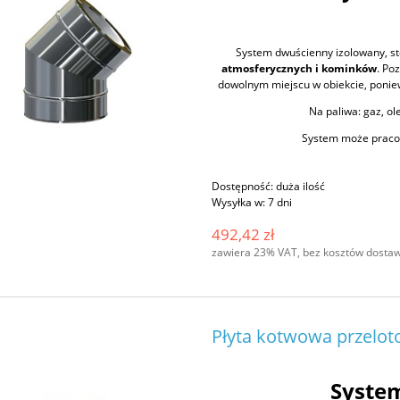
System dwuścienny izolowany, s
atmosferycznych i kominków
. Po
dowolnym miejscu w obiekcie, poniew
Na paliwa: gaz, ole
System może pracow
Dostępność:
duża ilość
Wysyłka w:
7 dni
492,42 zł
zawiera 23% VAT, bez kosztów dosta
Płyta kotwowa przelot
Syste