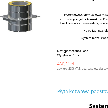
System dwuścienny izolowany, s
atmosferycznych i kominków
. Po
dowolnym miejscu w obiekcie, poniew
Na paliwa: gaz, ole
System może pracow
Dostępność:
duża ilość
Wysyłka w:
7 dni
430,51 zł
zawiera 23% VAT, bez kosztów dosta
Płyta kotwowa podsta
Syste