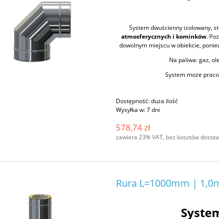
System dwuścienny izolowany, s
atmosferycznych i kominków
. Po
dowolnym miejscu w obiekcie, poniew
Na paliwa: gaz, ole
System może pracow
Dostępność:
duża ilość
Wysyłka w:
7 dni
578,74 zł
zawiera 23% VAT, bez kosztów dosta
Rura L=1000mm | 1,0m
Syste