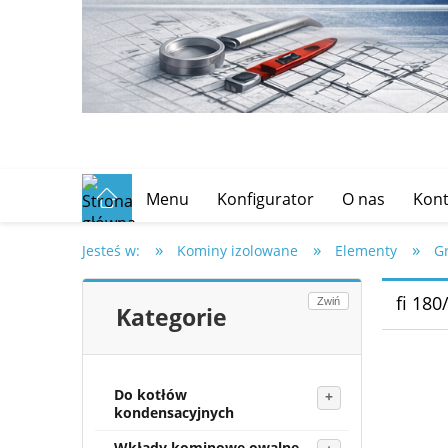
Menu
Konfigurator
O nas
Kont
»
»
»
Jesteś w:
Kominy izolowane
Elementy
Gr
fi 18
Zwiń
Kategorie
Do kotłów
kondensacyjnych
Wkłady kominowe owalne