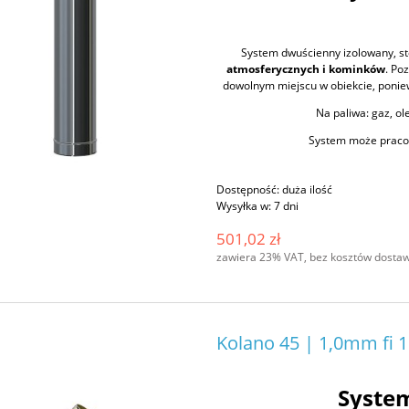
System dwuścienny izolowany, s
atmosferycznych i kominków
. Po
dowolnym miejscu w obiekcie, poniew
Na paliwa: gaz, ole
System może pracow
Dostępność:
duża ilość
Wysyłka w:
7 dni
501,02 zł
zawiera 23% VAT, bez kosztów dosta
Kolano 45 | 1,0mm fi 
Syste