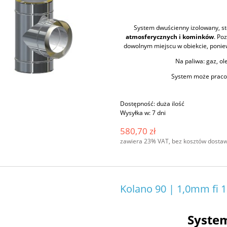
System dwuścienny izolowany, s
atmosferycznych i kominków
. Po
dowolnym miejscu w obiekcie, poniew
Na paliwa: gaz, ole
System może pracow
Dostępność:
duża ilość
Wysyłka w:
7 dni
580,70 zł
zawiera 23% VAT, bez kosztów dosta
Kolano 90 | 1,0mm fi 
Syste