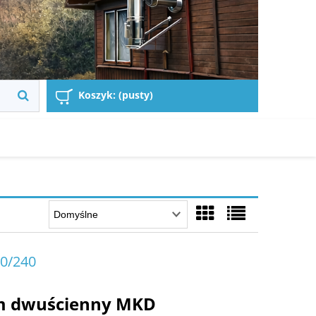
Koszyk:
(pusty)
80/240
m dwuścienny MKD