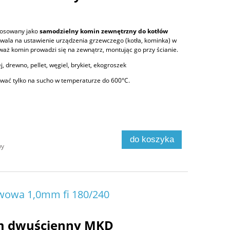
tosowany jako
samodzielny komin zewnętrzny do kotłów
zwala na ustawienie urządzenia grzewczego (kotła, kominka) w
aż komin prowadzi się na zewnątrz, montując go przy ścianie.
j, drewno, pellet, węgiel, brykiet, ekogroszek
ać tylko na sucho w temperaturze do 600°C.
do koszyka
wy
wowa 1,0mm fi 180/240
m dwuścienny MKD