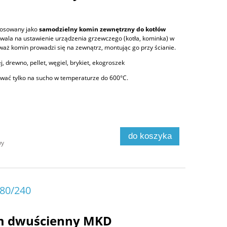
tosowany jako
samodzielny komin zewnętrzny do kotłów
zwala na ustawienie urządzenia grzewczego (kotła, kominka) w
aż komin prowadzi się na zewnątrz, montując go przy ścianie.
j, drewno, pellet, węgiel, brykiet, ekogroszek
ać tylko na sucho w temperaturze do 600°C.
do koszyka
wy
180/240
m dwuścienny MKD