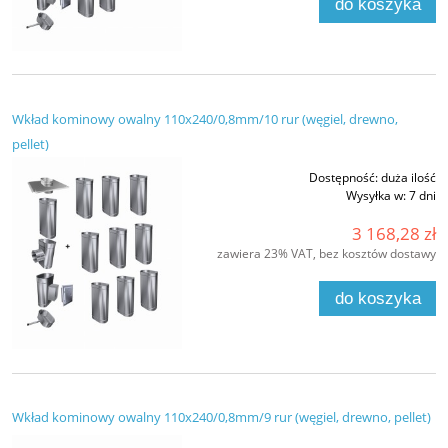
do koszyka
Wkład kominowy owalny 110x240/0,8mm/10 rur (węgiel, drewno,
pellet)
Dostępność:
duża ilość
Wysyłka w:
7 dni
3 168,28 zł
zawiera 23% VAT, bez kosztów dostawy
do koszyka
Wkład kominowy owalny 110x240/0,8mm/9 rur (węgiel, drewno, pellet)