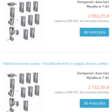
Dostępność:
duża ilość
Wysyłka w:
7 dni
2 950,29 zł
zawiera 23% VAT, bez kosztów dostawy
do koszyka
Wkład kominowy owalny 110x240/0,8mm/8 rur (węgiel, drewno, pellet)
Dostępność:
duża ilość
Wysyłka w:
7 dni
2 732,30 zł
zawiera 23% VAT, bez kosztów dostawy
do koszyka