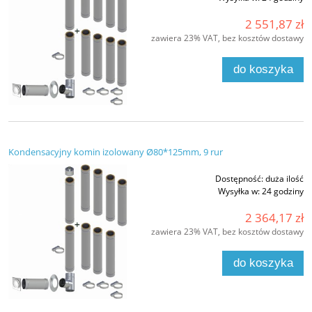
2 551,87 zł
zawiera 23% VAT, bez kosztów dostawy
do koszyka
Kondensacyjny komin izolowany Ø80*125mm, 9 rur
Dostępność:
duża ilość
Wysyłka w:
24 godziny
2 364,17 zł
zawiera 23% VAT, bez kosztów dostawy
do koszyka