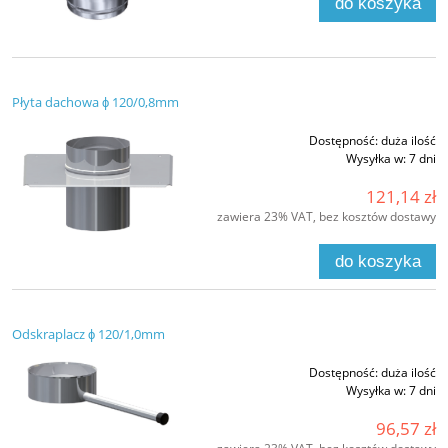
do koszyka
Płyta dachowa ϕ 120/0,8mm
Dostępność:
duża ilość
Wysyłka w:
7 dni
121,14 zł
zawiera 23% VAT, bez kosztów dostawy
do koszyka
Odskraplacz ϕ 120/1,0mm
Dostępność:
duża ilość
Wysyłka w:
7 dni
96,57 zł